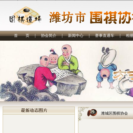
首 页
｜
协会简介
｜
新闻中心
｜
赛事直通车
｜
相
潍城区围棋协会