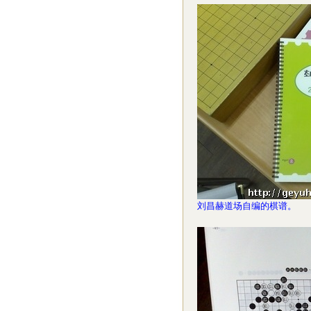
刘昌赫道场自编的棋谱。