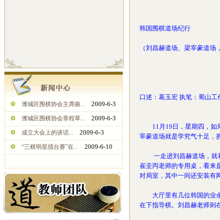
韩国围棋道场纪行
（刘昌赫道场、梁宰豪道场
口述：葛玉宏 执笔：蜀山工
2009-6-3
潍城区围棋协会主席曲...
2009-6-3
潍城区围棋协会章程草...
11月19日，星期四，如
2009-6-3
成立大会上的讲话...
宰豪道场就是学究气十足，
2009-6-10
“三棋明星擂台赛”在...
一走进刘昌赫道场，就看到
崔圭丙老师的专用桌，看来
对局室，其中一间还安装有网
大厅里有几位韩国的业余高
在下指导棋。刘昌赫老师则