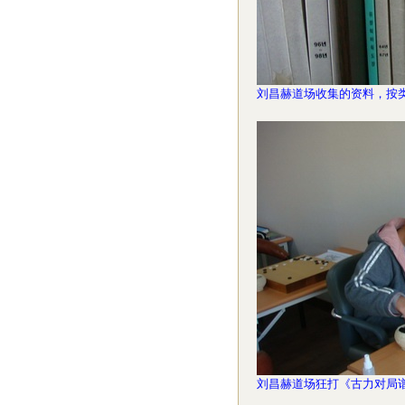
刘昌赫道场收集的资料，按
刘昌赫道场狂打《古力对局