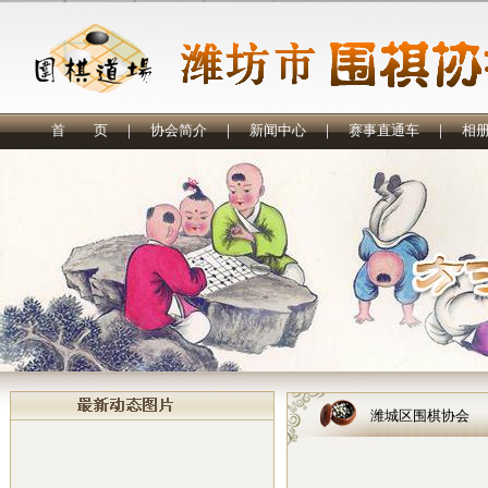
首 页
｜
协会简介
｜
新闻中心
｜
赛事直通车
｜
相
潍城区围棋协会